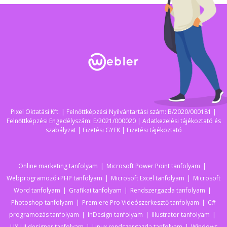
Pixel Oktatási Kft. | Felnőttképzési Nyilvántartási szám: B/2020/000181 |
Felnőttképzési Engedélyszám: E/2021/000020 |
Adatkezelési tájékoztató és
szabályzat
|
Fizetési GYFK
|
Fizetési tájékoztató
Online marketing tanfolyam
Microsoft Power Point tanfolyam
Webprogramozó+PHP tanfolyam
Microsoft Excel tanfolyam
Microsoft
Word tanfolyam
Grafikai tanfolyam
Rendszergazda tanfolyam
Photoshop tanfolyam
Premiere Pro Videószerkesztő tanfolyam
C#
programozás tanfolyam
InDesign tanfolyam
Illustrator tanfolyam
UX-UI designer tanfolyam
Linux rendszergazda tanfolyam
Windows