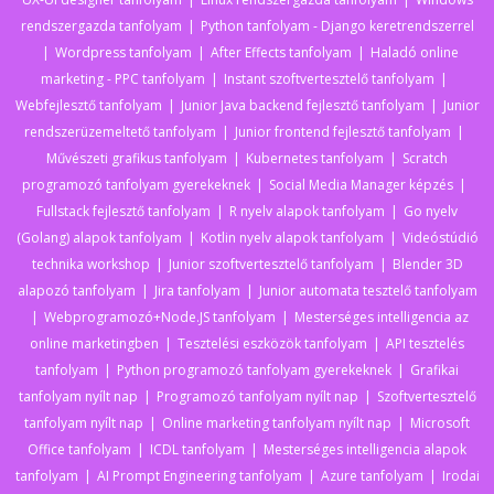
rendszergazda tanfolyam
Python tanfolyam - Django keretrendszerrel
Wordpress tanfolyam
After Effects tanfolyam
Haladó online
marketing - PPC tanfolyam
Instant szoftvertesztelő tanfolyam
Webfejlesztő tanfolyam
Junior Java backend fejlesztő tanfolyam
Junior
rendszerüzemeltető tanfolyam
Junior frontend fejlesztő tanfolyam
Művészeti grafikus tanfolyam
Kubernetes tanfolyam
Scratch
programozó tanfolyam gyerekeknek
Social Media Manager képzés
Fullstack fejlesztő tanfolyam
R nyelv alapok tanfolyam
Go nyelv
(Golang) alapok tanfolyam
Kotlin nyelv alapok tanfolyam
Videóstúdió
technika workshop
Junior szoftvertesztelő tanfolyam
Blender 3D
alapozó tanfolyam
Jira tanfolyam
Junior automata tesztelő tanfolyam
Webprogramozó+Node.JS tanfolyam
Mesterséges intelligencia az
online marketingben
Tesztelési eszközök tanfolyam
API tesztelés
tanfolyam
Python programozó tanfolyam gyerekeknek
Grafikai
tanfolyam nyílt nap
Programozó tanfolyam nyílt nap
Szoftvertesztelő
tanfolyam nyílt nap
Online marketing tanfolyam nyílt nap
Microsoft
Office tanfolyam
ICDL tanfolyam
Mesterséges intelligencia alapok
tanfolyam
AI Prompt Engineering tanfolyam
Azure tanfolyam
Irodai